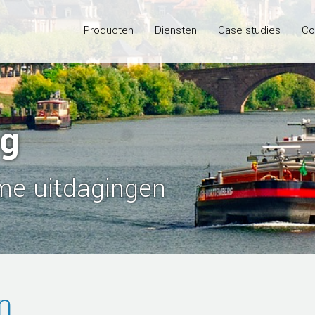
Producten
Diensten
Case studies
Co
ng
me uitdagingen
n