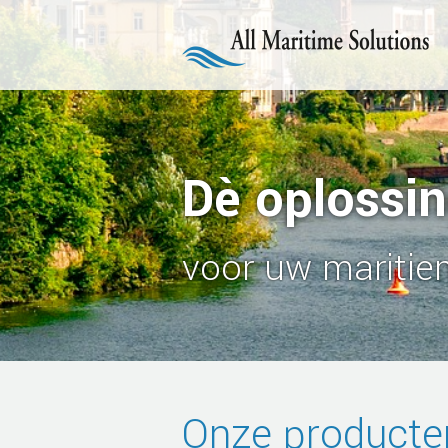
Dè oplossi
voor uw maritie
Onze producte